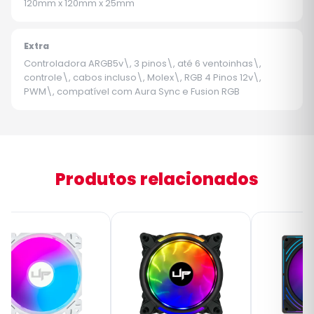
120mm x 120mm x 25mm
Extra
Controladora ARGB5v\, 3 pinos\, até 6 ventoinhas\,
controle\, cabos incluso\, Molex\, RGB 4 Pinos 12v\,
PWM\, compatível com Aura Sync e Fusion RGB
Produtos relacionados