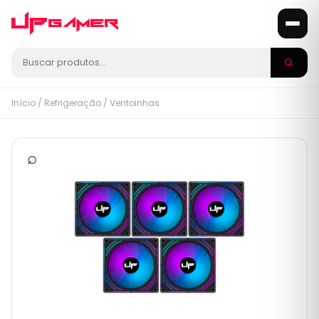
Início
/
Refrigeração
/
Ventoinhas
⌕