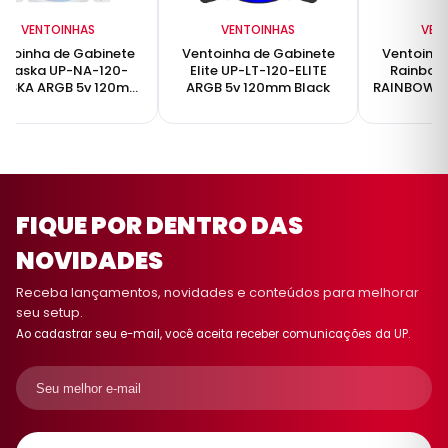
VENTOINHAS
VENTOINHAS
VEN
ntoinha de Gabinete
Ventoinha de Gabinete
Ventoinha
evaska UP-NA-120-
Elite UP-LT-120-ELITE
Rainbow
ASKA ARGB 5v 120mm
ARGB 5v 120mm Black
RAINBOW A
White
B
FIQUE POR DENTRO DAS
NOVIDADES
Receba lançamentos, novidades e conteúdos para melhorar
seu setup.
Ao cadastrar seu e-mail, você aceita receber comunicações da UP.