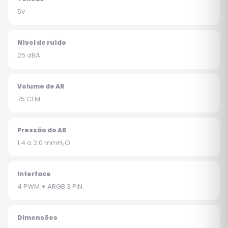
5v
Nível de ruído
25 dBA
Volume de AR
75 CFM
Pressão do AR
1.4 a 2.0 mmH₂O
Interface
4 PWM + ARGB 3 PIN
Dimensões