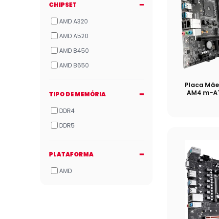
CHIPSET
AMD A320
AMD A520
AMD B450
AMD B650
Placa Mã
AM4 m-AT
TIPO DE MEMÓRIA
DDR4
DDR5
PLATAFORMA
AMD