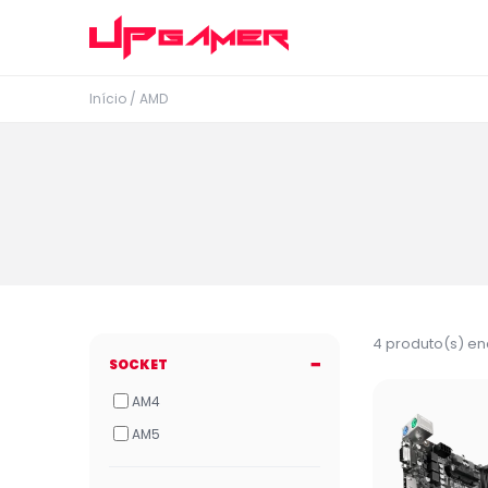
Início
/ AMD
4 produto(s) e
SOCKET
AM4
AM5