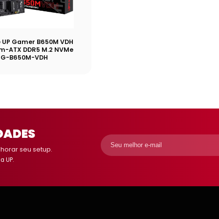
e UP Gamer B650M VDH
m-ATX DDR5 M.2 NVMe
PG-B650M-VDH
DADES
orar seu setup.
a UP.