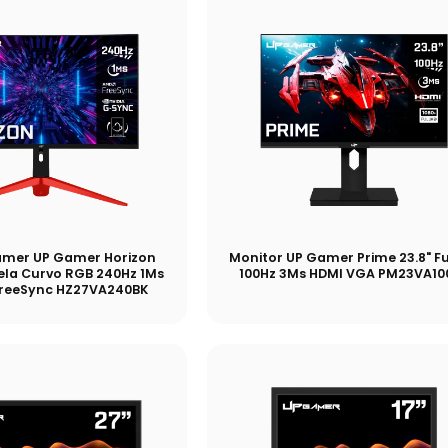
amer UP Gamer Horizon
Monitor UP Gamer Prime 23.8" Fu
Tela Curvo RGB 240Hz 1Ms
100Hz 3Ms HDMI VGA PM23VA10
FreeSync HZ27VA240BK