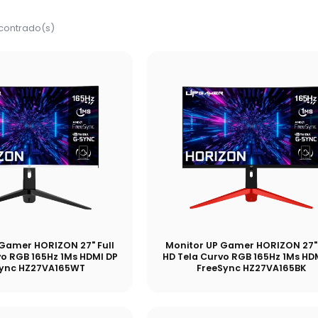
ncontrado(s)
 Gamer HORIZON 27" Full
Monitor UP Gamer HORIZON 27" 
vo RGB 165Hz 1Ms HDMI DP
HD Tela Curvo RGB 165Hz 1Ms HD
Sync HZ27VA165WT
FreeSync HZ27VA165BK