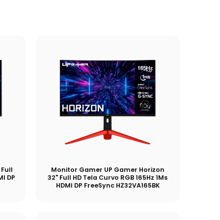
Full
Monitor Gamer UP Gamer Horizon
MI DP
32" Full HD Tela Curvo RGB 165Hz 1Ms
HDMI DP FreeSync HZ32VA165BK