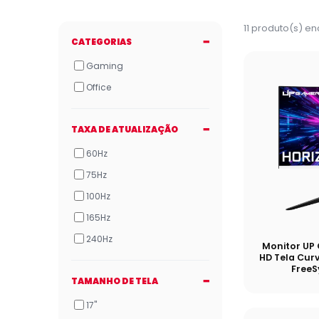
11 produto(s) e
CATEGORIAS
Gaming
Office
TAXA DE ATUALIZAÇÃO
60Hz
75Hz
100Hz
165Hz
240Hz
Monitor UP
HD Tela Cur
Free
TAMANHO DE TELA
17"