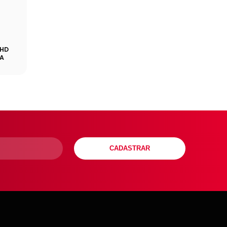
S
 HD
GA
CADASTRAR