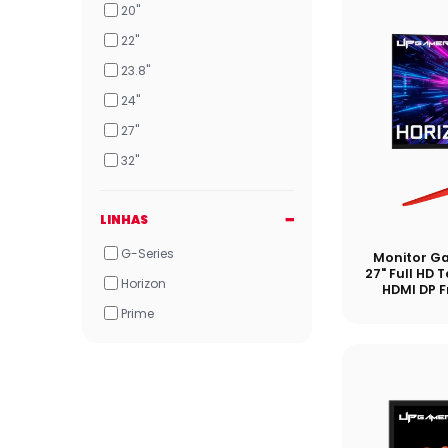
20"
22"
23.8"
24"
27"
32"
LINHAS
G-Series
Monitor G
27" Full HD 
Horizon
HDMI DP 
Prime