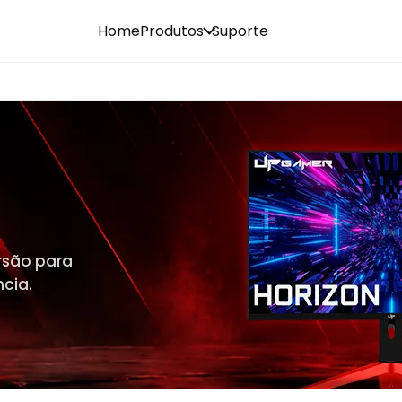
Home
Produtos
Suporte
rsão para
cia.