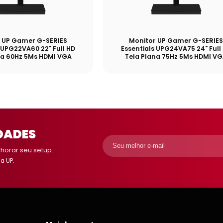
 UP Gamer G-SERIES
Monitor UP Gamer G-SERIE
 UPG22VA60 22" Full HD
Essentials UPG24VA75 24" Full
na 60Hz 5Ms HDMI VGA
Tela Plana 75Hz 5Ms HDMI V
DADES
orar seu setup.
a UP.