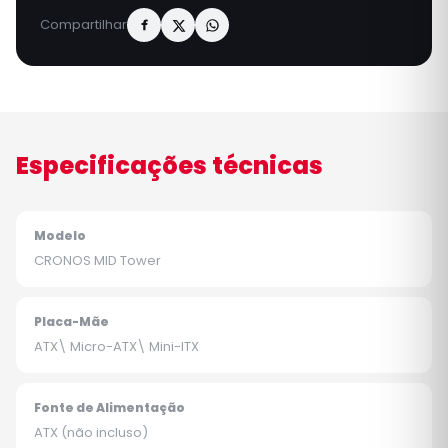
Compartilhar
Especificações técnicas
Modelo
CRONOS MID Tower
Placa-Mãe
ATX\ Micro-ATX\ Mini-ITX
Fonte de Alimentação
ATX (não incluso)