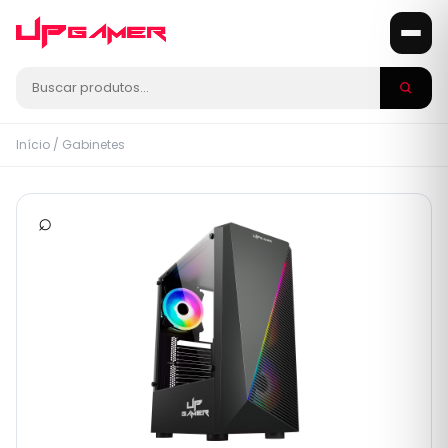
Início
/
Gabinetes
⌕