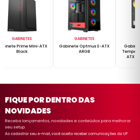
GABINETES
GABINETES
G
abinete Prime Mini-ATX
Gabinete Optmus E-ATX
Gabinet
Black
ARGB
Tempera
ATX M
FIQUE POR DENTRO DAS
NOVIDADES
Receba lançamentos, novidades e conteúdos para melhorar
seu setup.
Ao cadastrar seu e-mail, você aceita receber comunicações da UP.