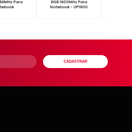
66MHz Para
8GB 1600MHz Para
UP Gamer 
tebook
Notebook - UP1600
16GB 
CADASTRAR