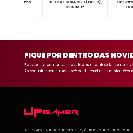
2666MHz UP2666
UP3200, DDR4 8GB (1x8GB),
UP Gam
3200MHz
8G
FIQUE POR DENTRO DAS NOVI
Receba lançamentos, novidades e conteúdos para melh
Ao cadastrar seu e-mail, você aceita receber comunicações d
A UP GAMER, fundada em 2021, é uma marca dedicada