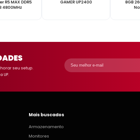
er R5 MAX DDR5
GAMER UP2400
8GB 26
B 4800MHz
No
DADES
orar seu setup.
a UP.
Mais buscados
Armazenamento
Monitores