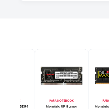
RA NOTEBOOK
PARA NOTEBOOK
PAR
a UP Gamer DDR4
Memória UP Gamer
Memória