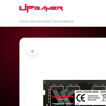
Início
/
Memória RAM
/
Para Notebook
⌕