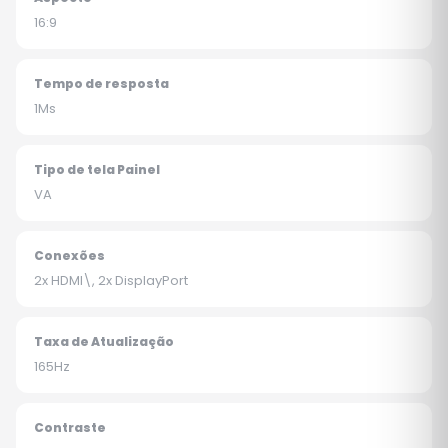
16:9
Tempo de resposta
1Ms
Tipo de tela Painel
VA
Conexões
2x HDMI\, 2x DisplayPort
Taxa de Atualização
165Hz
Contraste