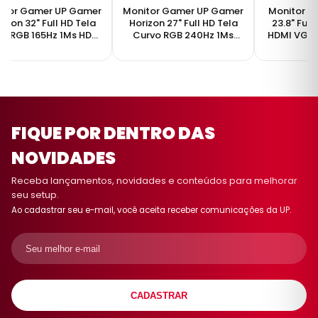
itor Gamer UP Gamer
Monitor Gamer UP Gamer
Monitor U
rizon 32" Full HD Tela
Horizon 27" Full HD Tela
23.8" Ful
o RGB 165Hz 1Ms HDMI
Curvo RGB 240Hz 1Ms
HDMI VGA
FreeSync HZ32VA165BK
HDMI DP FreeSync
HZ27VA240BK
FIQUE POR DENTRO DAS
NOVIDADES
Receba lançamentos, novidades e conteúdos para melhorar
seu setup.
Ao cadastrar seu e-mail, você aceita receber comunicações da UP.
CADASTRAR