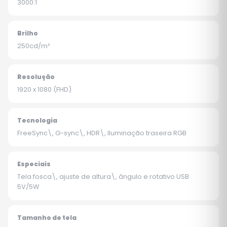
3000:1
Brilho
250cd/m²
Resolução
1920 x 1080 (FHD)
Tecnologia
FreeSync\, G-sync\, HDR\, Iluminação traseira RGB
Especiais
Tela fosca\, ajuste de altura\, ângulo e rotativo USB
5V/5W
Tamanho de tela