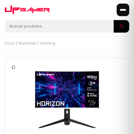
Início
/
Monitores
/
Gaming
⌕