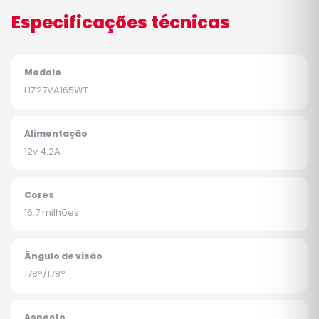
Especificações técnicas
Modelo
HZ27VA165WT
Alimentação
12v 4.2A
Cores
16.7 milhões
Ângulo de visão
178°/178°
Aspecto