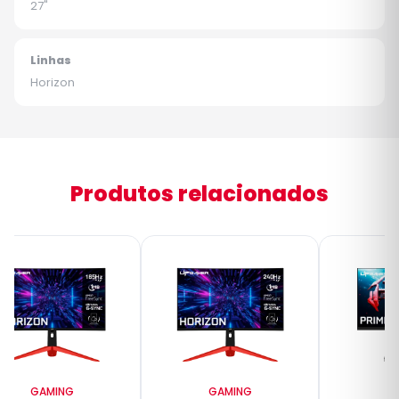
27"
Linhas
Horizon
Produtos relacionados
GAMING
GAMING
G