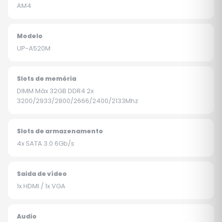
AM4
Modelo
UP-A520M
Slots de memória
DIMM Máx 32GB DDR4 2x
3200/2933/2800/2666/2400/2133Mhz
Slots de armazenamento
4x SATA 3.0 6Gb/s
Saida de vídeo
1x HDMI / 1x VGA
Audio