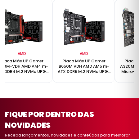
AMD
AMD
Placa Mãe UP Gamer
Placa Mãe UP Gamer
Placa 
450M-VDH AMD AM4 m-
B650M VDH AMD AM5 m-
A320M D
TX DDR4 M.2 NVMe UPG-
ATX DDR5 M.2 NVMe UPG-
Micro-A
B450M-VDH
B650M-VDH
FIQUE POR DENTRO DAS
NOVIDADES
Receba lançamentos, novidades e conteúdos para melhorar