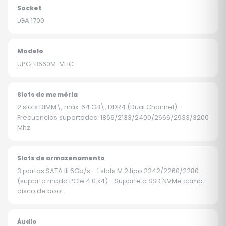
Socket
LGA 1700
Modelo
UPG-B660M-VHC
Slots de memória
2 slots DIMM\, máx. 64 GB\, DDR4 (Dual Channel) -
Frecuencias suportadas: 1866/2133/2400/2666/2933/3200
Mhz
Slots de armazenamento
3 portas SATA III 6Gb/s - 1 slots M.2 tipo 2242/2260/2280
(suporta modo PCIe 4.0 x4) - Suporte a SSD NVMe como
disco de boot
Áudio