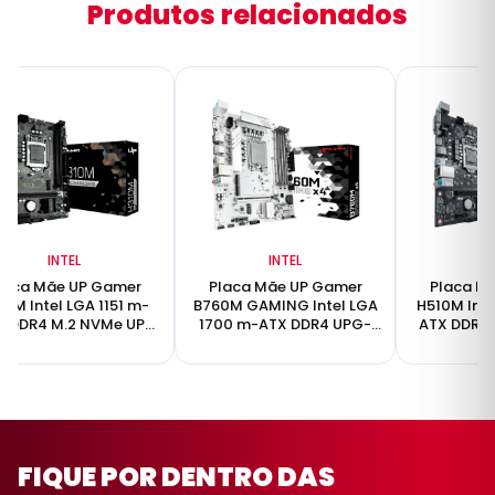
Produtos relacionados
INTEL
INTEL
laca Mãe UP Gamer
Placa Mãe UP Gamer
Placa M
10M Intel LGA 1151 m-
B760M GAMING Intel LGA
H510M Inte
X DDR4 M.2 NVMe UP-
1700 m-ATX DDR4 UPG-
ATX DDR4 
H310M
B760MD4-GX4
H5
FIQUE POR DENTRO DAS