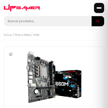
Início
/
Placa Mãe
/
Intel
⌕