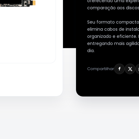
oferecendo uma experiê
comparação aos discos r
Seu formato compacto
elimina cabos de insta
organizado e eficiente.
entregando mais agilida
dia.
Compartilhar