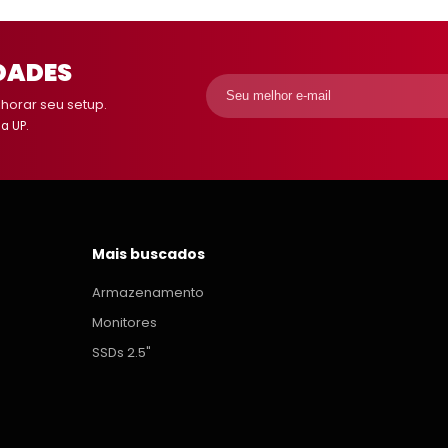
DADES
orar seu setup.
a UP.
Mais buscados
Armazenamento
Monitores
SSDs 2.5"