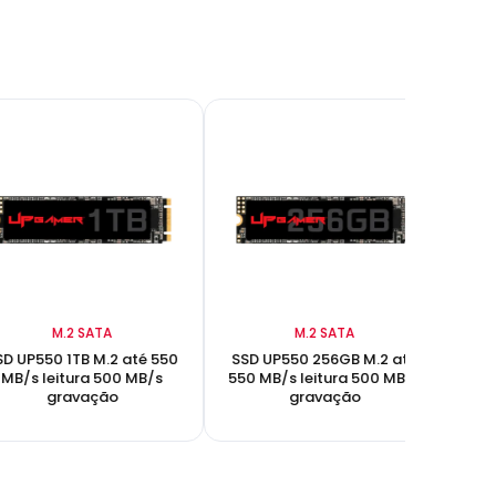
M.2 SATA
M.2 SATA
SD UP550 1TB M.2 até 550
SSD UP550 256GB M.2 até
SS
MB/s leitura 500 MB/s
550 MB/s leitura 500 MB/s
500 M
gravação
gravação