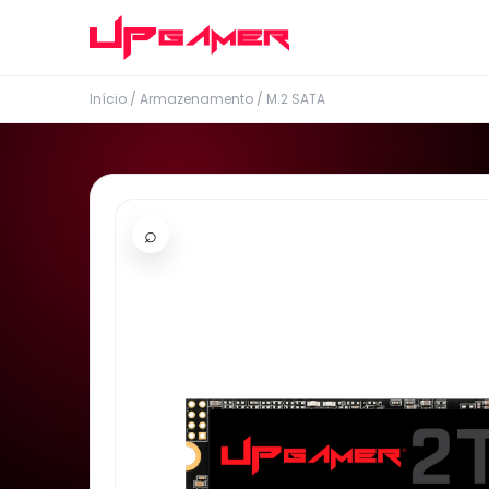
Início
/
Armazenamento
/
M.2 SATA
⌕