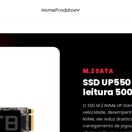
Home
Produtos
M.2 SATA
SSD UP550 
leitura 50
O SSD M.2 NVMe UP Gam
velocidade, desempenho
NVMe, ele reduz drasti
carregamento de jogos,