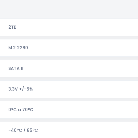
2TB
M.2 2280
SATA III
3.3V +/-5%
0°C a 70°C
-40°C / 85°C