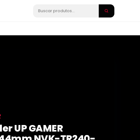
R
ler UP GAMER
244mm NVK-TR240-