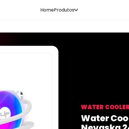
Home
Produtos
WATER COOLE
Water Coo
Nevaska 