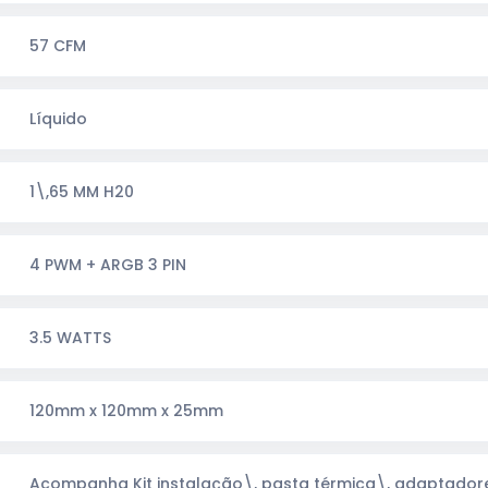
57 CFM
Líquido
1\,65 MM H20
4 PWM + ARGB 3 PIN
3.5 WATTS
120mm x 120mm x 25mm
Acompanha Kit instalação\, pasta térmica\, adaptado