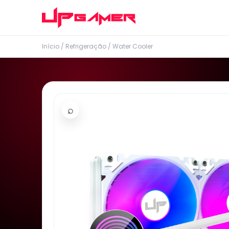
Início
/
Refrigeração
/
Water Cooler
⌕