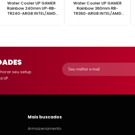
Water Cooler UP GAMER
Water Cooler UP GAMER
Rainbow 240mm UP-RB-
Rainbow 360mm RB-
TR240-ARGB INTEL/AMD
TR360-ARGB INTEL/AMD
BLACK
BLACK
DADES
orar seu setup.
a UP.
Mais buscados
Armazenamento