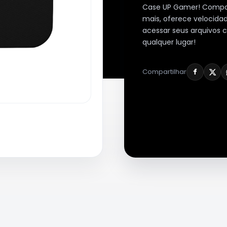
Case UP Gamer! Compatí
mais, oferece velocida
acessar seus arquivos 
qualquer lugar!
Compartilhar