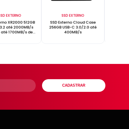
SSD EXTERNO
SSD EXTERNO
SS
erno XR2000 512GB
SSD Externo Cloud Case
SSD Ext
3.2 até 2000MB/s
256GB USB-C 3.0/2.0 até
512GB U
a até 1700MB/s de
400MB/s
gravação
CADASTRAR