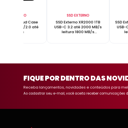
SSD EXTERNO
SSD EXTERNO
 Externo Cloud Case
SSD Externo XR2000 1TB
SSD Ex
GB USB-C 3.0/2.0 até
USB-C 3.2 até 2000 MB/s
USB-C
400MB/s
leitura 1800 MB/s
l
gravação
FIQUE POR DENTRO DAS NOVI
Receba lançamentos, novidades e conteúdos para melh
Ao cadastrar seu e-mail, você aceita receber comunicações d