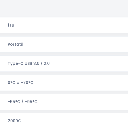
1TB
Portátil
Type-C USB 3.0 / 2.0
0°C a +70°C
-55°C / +95°C
2000G