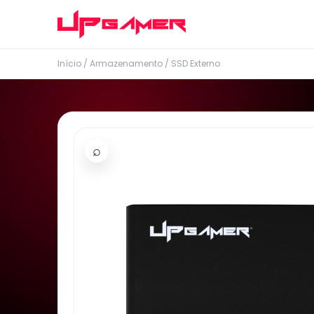
Início
/
Armazenamento
/
SSD Externo
⌕