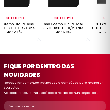
SSD EXTERNO
SSD EXTERNO
SSD 
D Externo Cloud Case
SSD Externo Cloud Case
SSD Exter
GB USB-C 3.0/2.0 até
512GB USB-C 3.0/2.0 até
USB-C 3.2 
400MB/s
400MB/s
leitura
gr
FIQUE POR DENTRO DAS
NOVIDADES
Receba lançamentos, novidades e conteúdos para melhorar
seu setup.
Ao cadastrar seu e-mail, você aceita receber comunicações da UP.