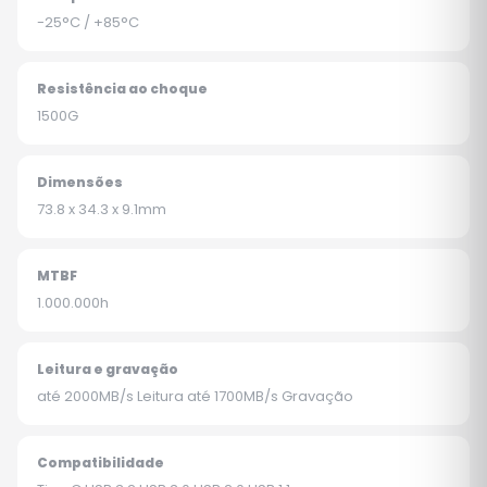
-25°C / +85°C
Resistência ao choque
1500G
Dimensões
73.8 x 34.3 x 9.1mm
MTBF
1.000.000h
Leitura e gravação
até 2000MB/s Leitura até 1700MB/s Gravação
Compatibilidade