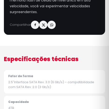
memória flash de célula de nível único em alta
velocidade, você vai experimentar velocidades
surpreendentes.
Compartilhar
Especificações técnicas
Fator de forma
2.5″Interface SATA Rev. 3.0 (6 Gb/s) – compatibilidade
com SATA Rev. 2.0 (3 Gb/s)
Capacidade
4TB