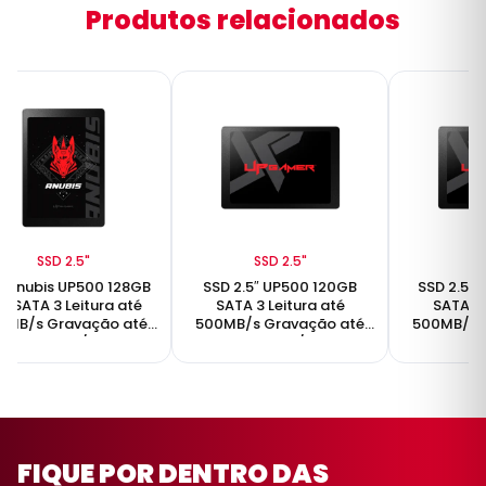
Produtos relacionados
SSD 2.5"
SSD 2.5"
SS
 Anubis UP500 128GB
SSD 2.5″ UP500 120GB
SSD 2.5″
5" SATA 3 Leitura até
SATA 3 Leitura até
SATA 3 
0MB/s Gravação até
500MB/s Gravação até
500MB/s 
500MB/s
450MB/s
45
FIQUE POR DENTRO DAS