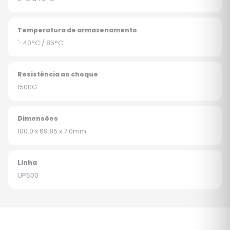
Temperatura de armazenamento
'-40°C / 85°C
Resistência ao choque
1500G
Dimensões
100.0 x 69.85 x 7.0mm
Linha
UP500