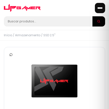
Início
/
Armazenamento
/
SSD 2.5"
⌕