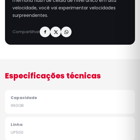
memória flash de célula de nível único em alta
velocidade, você vai experimentar velocidades
surpreendentes.
Compartilhar
Especificações técnicas
Capacidade
960GB
Linha
UP500