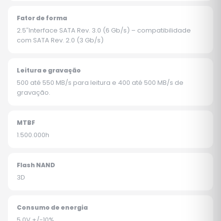
Fator de forma
2.5″Interface SATA Rev. 3.0 (6 Gb/s) – compatibilidade
com SATA Rev. 2.0 (3 Gb/s)
Leitura e gravação
500 até 550 MB/s para leitura e 400 até 500 MB/s de
gravação.
MTBF
1.500.000h
Flash NAND
3D
Consumo de energia
5.0V +/-10%