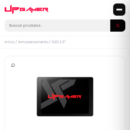
Início
/
Armazenamento
/
SSD 2.5"
⌕