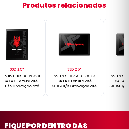
Produtos relacionados
SSD 2.5"
SSD 2.5"
SS
 Anubis UP500 128GB
SSD 2.5″ UP500 120GB
SSD 2.5″
5" SATA 3 Leitura até
SATA 3 Leitura até
SATA 3 
0MB/s Gravação até
500MB/s Gravação até
500MB/s 
500MB/s
450MB/s
45
FIQUE POR DENTRO DAS