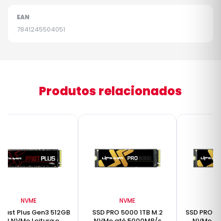
EAN
7841245504051
Produtos relacionados
NVME
NVME
 Fast Plus Gen3 512GB
SSD PRO 5000 1TB M.2
SSD PRO 5
M.2 NVMe Leitura e
NVMe até 5000MB/s
NVMe at