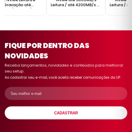
Gravação até
Leitura / até 4200MB/s de
Leitura / a
3000/2000MB/s
gravação
gr
FIQUE POR DENTRO DAS
NOVIDADES
Receba lançamentos, novidades e conteúdos para melhorar
seu setup.
Ao cadastrar seu e-mail, você aceita receber comunicações da UP.
CADASTRAR