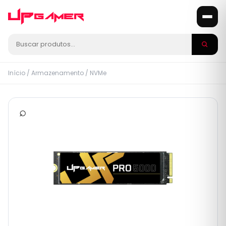
Início
/
Armazenamento
/
NVMe
⌕