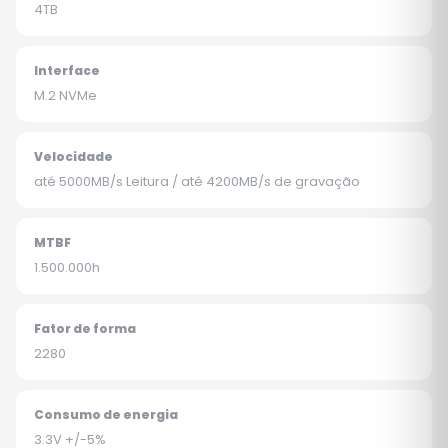
4TB
Interface
M.2 NVMe
Velocidade
até 5000MB/s Leitura / até 4200MB/s de gravação
MTBF
1.500.000h
Fator de forma
2280
Consumo de energia
3.3V +/-5%