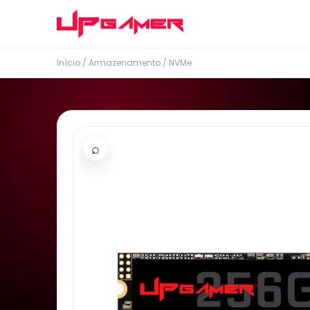
Início
/
Armazenamento
/
NVMe
⌕