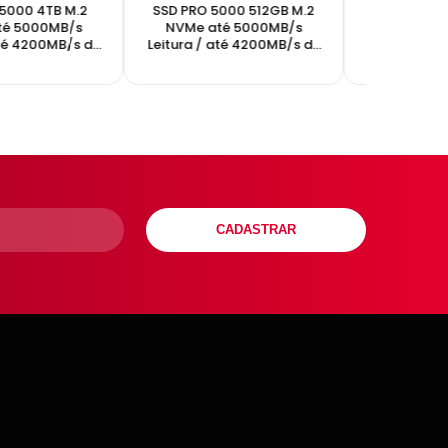
5000 4TB M.2
SSD PRO 5000 512GB M.2
SSD UP1600
té 5000MB/s
NVMe até 5000MB/s
M.2 NVMe 
até 4200MB/s de
Leitura / até 4200MB/s de
1600MB/s 
avação
gravação
130
CADASTRAR