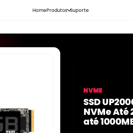
Home
Produtos
Suporte
NVME
SSD UP200
NVMe Até 
até 1000M