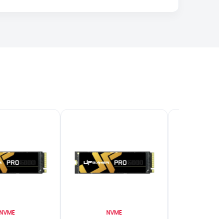
NVME
NVME
N