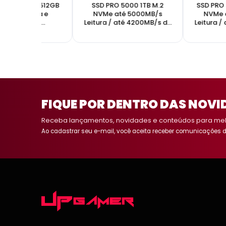
t Plus Gen3 512GB
SSD PRO 5000 1TB M.2
SSD PRO
NVMe Leitura e
NVMe até 5000MB/s
NVMe 
ravação até
Leitura / até 4200MB/s de
Leitura /
00/2000MB/s
gravação
g
FIQUE POR DENTRO DAS NOVI
Receba lançamentos, novidades e conteúdos para melh
Ao cadastrar seu e-mail, você aceita receber comunicações d