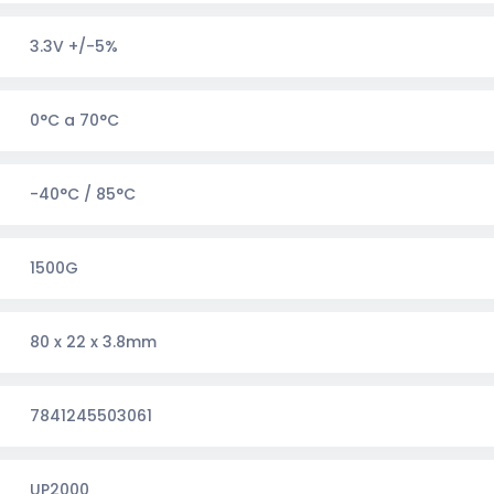
3.3V +/-5%
0°C a 70°C
-40°C / 85°C
1500G
80 x 22 x 3.8mm
7841245503061
UP2000