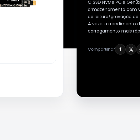
O SSD NVMe PCIe Gen3x
armazenamento com ve
de leitura/gravação de
4 vezes o rendimento 
carregamento mais rápi
Compartilhar