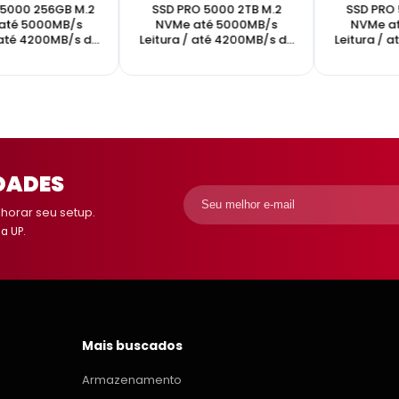
 5000 256GB M.2
SSD PRO 5000 2TB M.2
SSD PRO 
até 5000MB/s
NVMe até 5000MB/s
NVMe a
 até 4200MB/s de
Leitura / até 4200MB/s de
Leitura / 
ravação
gravação
gr
DADES
orar seu setup.
a UP.
Mais buscados
Armazenamento