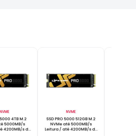
NVME
NVME
N
5000 4TB M.2
SSD PRO 5000 512GB M.2
SSD UP1600
té 5000MB/s
NVMe até 5000MB/s
M.2 NVMe 
até 4200MB/s de
Leitura / até 4200MB/s de
1600MB/s 
avação
gravação
130