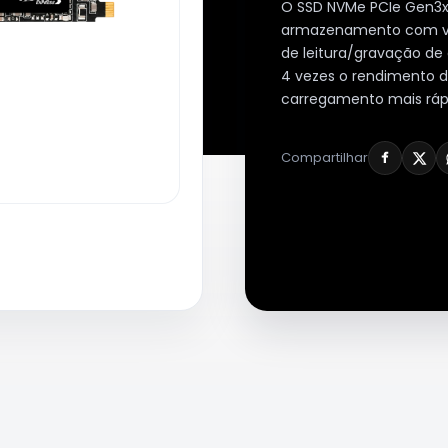
O SSD NVMe PCIe Gen3x
armazenamento com ve
de leitura/gravação de
4 vezes o rendimento 
carregamento mais rápi
Compartilhar