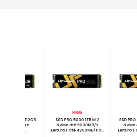
NVME
NVME
t Plus Gen3 512GB
SSD PRO 5000 1TB M.2
SSD PRO
NVMe Leitura e
NVMe até 5000MB/s
NVMe 
ravação até
Leitura / até 4200MB/s de
Leitura /
00/2000MB/s
gravação
g