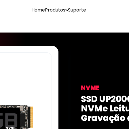
Home
Produtos
Suporte
NVME
SSD UP200
NVMe Leit
Gravação 