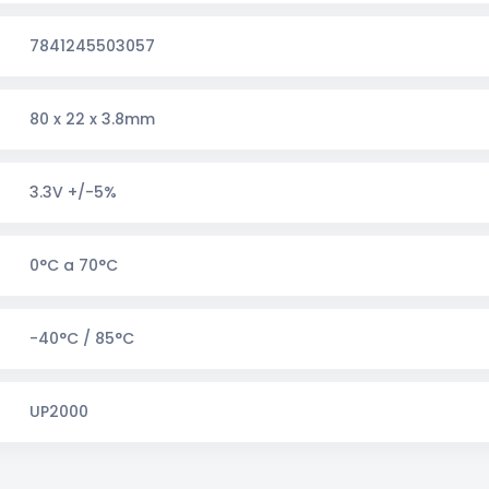
7841245503057
80 x 22 x 3.8mm
3.3V +/-5%
0°C a 70°C
-40°C / 85°C
UP2000