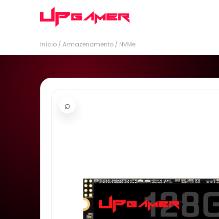
Início
/
Armazenamento
/
NVMe
⌕