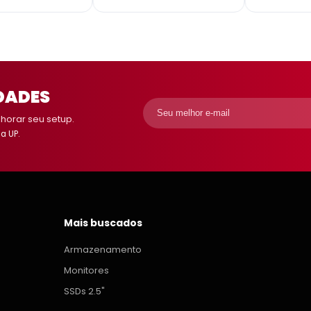
DADES
orar seu setup.
a UP.
Mais buscados
Armazenamento
Monitores
SSDs 2.5"