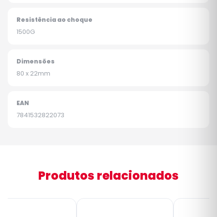
Resistência ao choque
1500G
Dimensões
80 x 22mm
EAN
7841532822073
Produtos relacionados