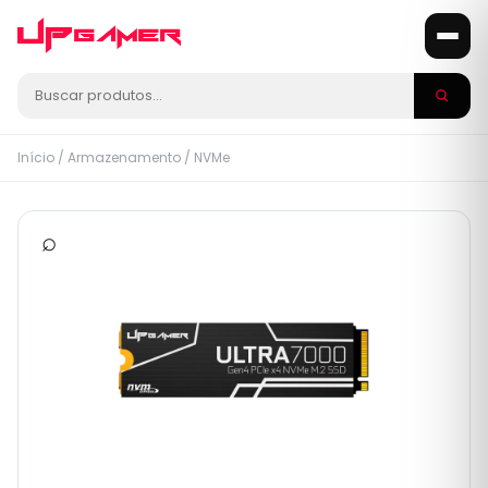
Início
/
Armazenamento
/
NVMe
⌕