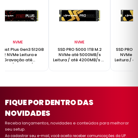
NVME
NVME
 Fast Plus Gen3 512GB
SSD PRO 5000 1TB M.2
SSD PRO 5
M.2 NVMe Leitura e
NVMe até 5000MB/s
NVMe at
Gravação até
Leitura / até 4200MB/s de
Leitura / a
3000/2000MB/s
gravação
gr
FIQUE POR DENTRO DAS
NOVIDADES
Receba lançamentos, novidades e conteúdos para melhorar
seu setup.
Ao cadastrar seu e-mail, você aceita receber comunicações da UP.